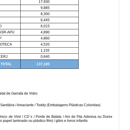
17,930
9,885
8,300
6,445
GD
6,015
ASR-APU
4,890
P
4,860
IOTECA
4,520
1,155
CERJ
0,640
TOTAL
137,185
etal de Garrafa de Vidro
Sanitária / Amaciante / Toddy (Embalagens Plásticas Coloridas)
Disco de Vinil / CD´s / Ponte de Batata / Aro de Fita Adesiva ou Durex
apel laminado ou plástico film) / gibis e livros infantis