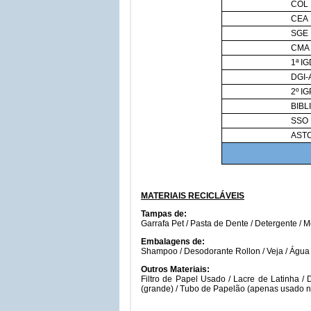
COL
CEA
SGE
CMA
1ª I
DGI-
2º IG
BIBL
SSO
AST
MATERIAIS RECICLÁVEIS
Tampas de:
Garrafa Pet / Pasta de Dente / Detergente / M
Embalagens de:
Shampoo / Desodorante Rollon / Veja / Água 
Outros Materiais:
Filtro de Papel Usado / Lacre de Latinha / 
(grande) / Tubo de Papelão (apenas usado no p