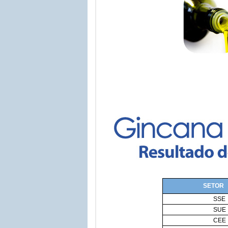
SETOR
SSE
SUE
CEE