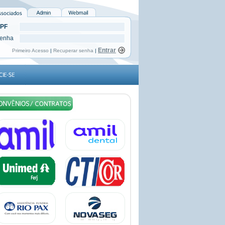
PF
enha
Primeiro Acesso
|
Recuperar senha
|