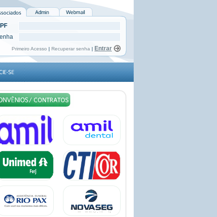
PF
enha
Primeiro Acesso
|
Recuperar senha
|