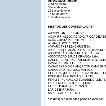
Arrecadados também:
2 Kg de feijão;
3 latas de óleo;
22 sacos de leite;
16 Kg de arroz;
186 latas de leite.
INSTITUIÇÕES CONTEMPLADAS
*
ABRIGO LAR, LUZ E AMOR;
ACAM-RJ - ASSOCIAÇÃO CARIOCA DE ASSI
AÇÃO CRISTÃ VICENTE MORETTI;
ALIANÇA DOS CEGOS;
AMPARO THEREZA CHRISTINA;
APAS - ASSOCIAÇÃO PRESBITERIANA DE A
ASSOCIAÇÃO SANTA RITA DE CÁSSIA;
ASSOCIAÇÃO SAÚDE CRIANÇA ILHA;
CACEC - CENTRO DE ATENDIMENTO A CR
CASA DA IRMÃ FELICIDADE;
CASA DE APOIO CRIANÇA COM CANCER S
CASA GERIÁTRICA SÃO MATEUS;
COOPCARMO - COOPERATIVA MISTA DE C
EDUCANDÁRIO ROMÃO DUARTE;
FENASE - FUNDAÇÃO EVANGÉLICA DE ASS
LAR BENEFICIENTE ARCO ÍRIS;
LAR DE DANIEL CRISTÓVÃO;
LAR DE IBIRAJARA;
SAPE - GAFREE GUINLE.
* Instituições indicadas pelos associados.