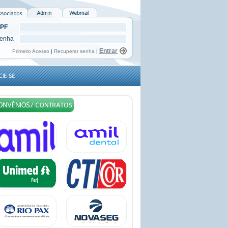
PF
enha
Primeiro Acesso
|
Recuperar senha
|