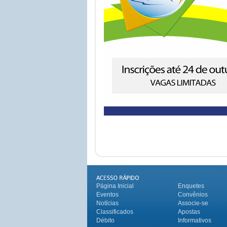
Página Inicial
Enquetes
Eventos
Convênios
Notícias
Associe-se
Classificados
Apostas
Débito
Informativos