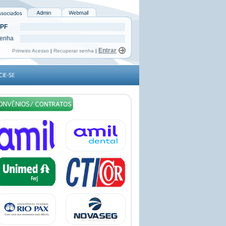
PF
enha
Primeiro Acesso
|
Recuperar senha
|