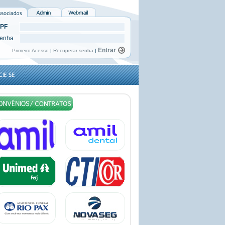
PF
enha
Primeiro Acesso
|
Recuperar senha
|