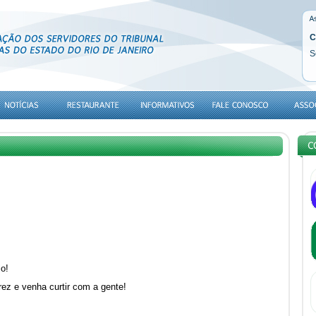
C
S
io!
ez e venha curtir com a gente!