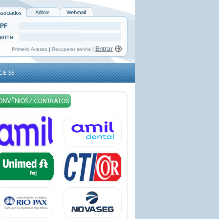
PF
enha
Primeiro Acesso
|
Recuperar senha
|