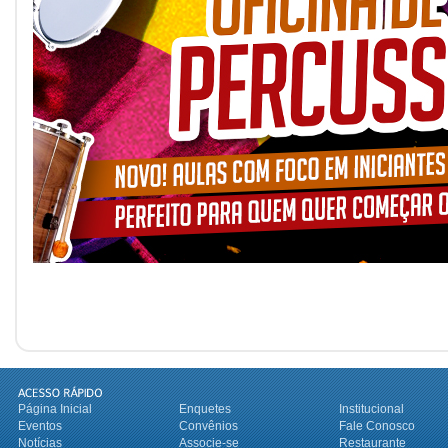
Página Inicial
Enquetes
Institucional
Eventos
Convênios
Fale Conosco
Notícias
Associe-se
Restaurante