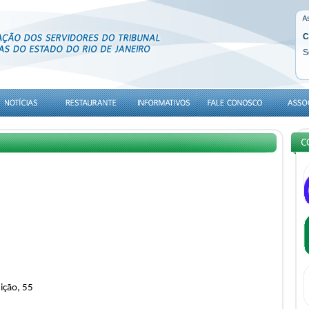
C
S
ição, 55