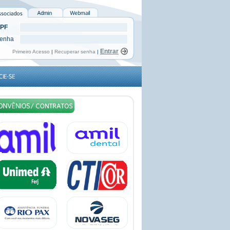
PF
enha
Primeiro Acesso
|
Recuperar senha
|