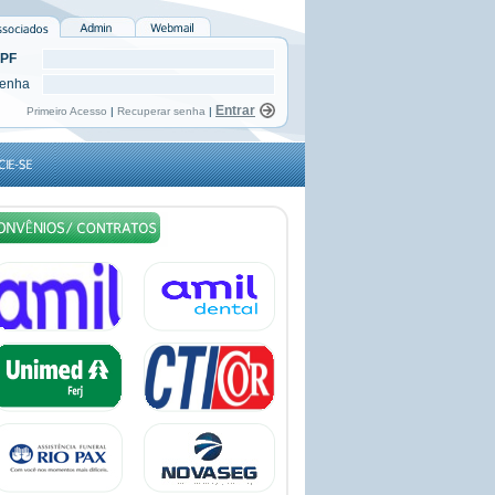
PF
enha
Primeiro Acesso
|
Recuperar senha
|