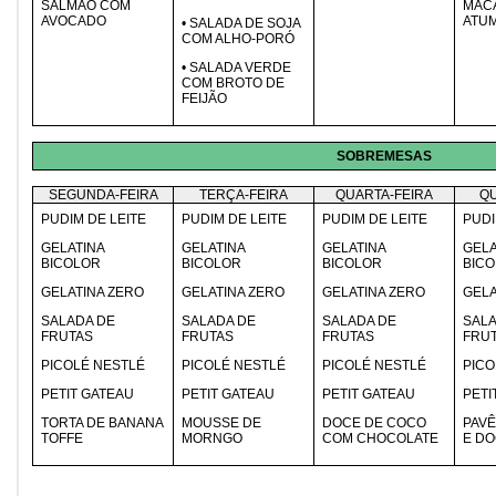
SALMÃO COM
MAC
AVOCADO
ATU
• SALADA DE SOJA
COM ALHO-PORÓ
• SALADA VERDE
COM BROTO DE
FEIJÃO
SOBREMESAS
SEGUNDA-FEIRA
TERÇA-FEIRA
QUARTA-FEIRA
QU
PUDIM DE LEITE
PUDIM DE LEITE
PUDIM DE LEITE
PUDI
GELATINA
GELATINA
GELATINA
GELA
BICOLOR
BICOLOR
BICOLOR
BIC
GELATINA ZERO
GELATINA ZERO
GELATINA ZERO
GELA
SALADA DE
SALADA DE
SALADA DE
SALA
FRUTAS
FRUTAS
FRUTAS
FRU
PICOLÉ NESTLÉ
PICOLÉ NESTLÉ
PICOLÉ NESTLÉ
PICO
PETIT GATEAU
PETIT GATEAU
PETIT GATEAU
PETI
TORTA DE BANANA
MOUSSE DE
DOCE DE COCO
PAVÊ
TOFFE
MORNGO
COM CHOCOLATE
E DO