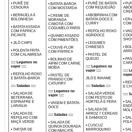
• PURÊ DE
• PURÊ DE BATATA
• PU
• BATATA-BAROA
CENOURA
COM REQUEIJÃO
ABÓ
COM MOSTARDA
CREM
• BERINJELA À
• ABOBRINHA COM
• CREME DE
BOLONHESA
BATATA-DOCE E
• ER
MORANGA
CURRY
COM
CABOTIÁ COM
• BATATA ASSADA
COGUMELO PARIS
COM PÁPRICA
• REPOLHO ROXO
• VA
PICANTE
AGRIDOCE
COG
• QUIABO ASSADO
SHO
COM PIMENTÕES
• JILÓ CHIPS
• LEGUMES
CHINESES
• BO
• COUVE-FLOR
• POLENTA FRITA
ARR
COM PÁPRICA
COM CALABRESA
• PASTEL DE
QUEIJO
• PA
• BOLINHO DE
:::: Legumes no
CAR
AIPIM COM CARNE
vapor ::::
:::: Legumes no
MOÍDA
vapor ::::
:::: 
• REPOLHO ROXO
vapor
• PASTEL DE
E BATATA-BAROA
JILÓ E INHAME
FRANGO COM
• RE
CATUPIRY
:::: Saladas ::::
:::: Saladas ::::
E C
:::: Legumes no
• SALADA DE
• SALADA VERDE
:::: S
vapor ::::
BETERRABA,
COM PESTO DE
ESPINAFRE E
HORTELÃ E PERA
• SA
• VAGEM E BATATA-
LARANJA
ENDÍ
DOCE
• SALADA DE
MOL
• SALADA DE
ARROZ 7 CEREAIS
:::: Saladas ::::
REPOLHO COM
E DAMASCO
• SA
MAÇÃ VERDE
FOLH
• SALADA DE
• CUSCUZ
QUINOA DOURADA
• TARTAR DE
MARROQUINO
• SA
COM ABACATE