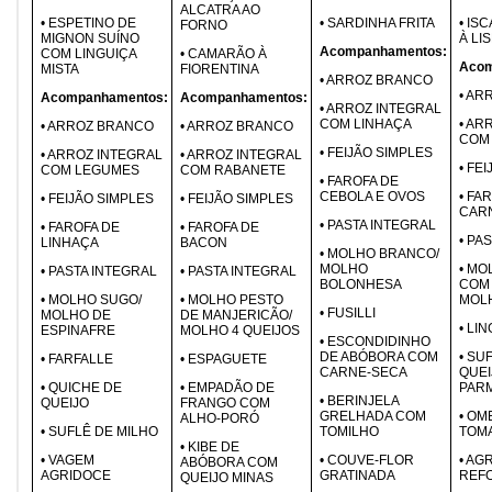
ALCATRA AO
• ESPETINO DE
• SARDINHA FRITA
• IS
FORNO
MIGNON SUÍNO
À LI
Acompanhamentos:
COM LINGUIÇA
• CAMARÃO À
Acom
MISTA
FIORENTINA
• ARROZ BRANCO
• AR
Acompanhamentos:
Acompanhamentos:
• ARROZ INTEGRAL
COM LINHAÇA
• AR
• ARROZ BRANCO
• ARROZ BRANCO
COM
• FEIJÃO SIMPLES
• ARROZ INTEGRAL
• ARROZ INTEGRAL
• FE
COM LEGUMES
COM RABANETE
• FAROFA DE
CEBOLA E OVOS
• FA
• FEIJÃO SIMPLES
• FEIJÃO SIMPLES
CAR
• PASTA INTEGRAL
• FAROFA DE
• FAROFA DE
• PA
LINHAÇA
BACON
• MOLHO BRANCO/
MOLHO
• M
• PASTA INTEGRAL
• PASTA INTEGRAL
BOLONHESA
COM 
• MOLHO SUGO/
• MOLHO PESTO
MOL
• FUSILLI
MOLHO DE
DE MANJERICÃO/
• LI
ESPINAFRE
MOLHO 4 QUEIJOS
• ESCONDIDINHO
DE ABÓBORA COM
• SU
• FARFALLE
• ESPAGUETE
CARNE-SECA
QUEI
• QUICHE DE
• EMPADÃO DE
PAR
• BERINJELA
QUEIJO
FRANGO COM
GRELHADA COM
• OM
ALHO-PORÓ
• SUFLÊ DE MILHO
TOMILHO
TOM
• KIBE DE
• VAGEM
• COUVE-FLOR
• AG
ABÓBORA COM
AGRIDOCE
GRATINADA
REF
QUEIJO MINAS