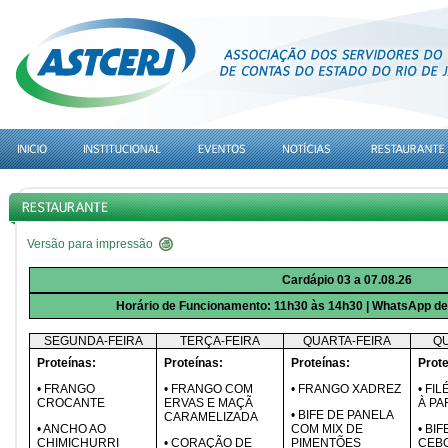
Versão para impressão
Cardápio 03 a 07.08.26
Horário de Funcionamento: 11h30 às 14h30 | WhatsApp del
SEGUNDA-FEIRA
TERÇA-FEIRA
QUARTA-FEIRA
QU
Proteínas:
Proteínas:
Proteínas:
Prote
• FRANGO
• FRANGO COM
• FRANGO XADREZ
• FI
CROCANTE
ERVAS E MAÇÃ
À PA
• BIFE DE PANELA
CARAMELIZADA
• ANCHO AO
COM MIX DE
• BI
CHIMICHURRI
• CORAÇÃO DE
PIMENTÕES
CEB